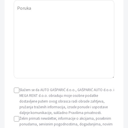
Poruka
Slažem se da AUTO GAŠPARIĆ d.o.o., GAŠPARIĆ AUTO d.o.o. i
MEGA RENT d.o.o. obrađuju moje osobne podatke
dostavljene putem ovog obrasca radi obrade zahtjeva,
pružanja traženih informacija, izrade ponude i uspostave
daljnje komunikacije, sukladno Pravilima privatnosti.
Želim primati newsletter, informacije o akcijama, posebnim
ponudama, servisnim pogodnostima, događanjima, novim