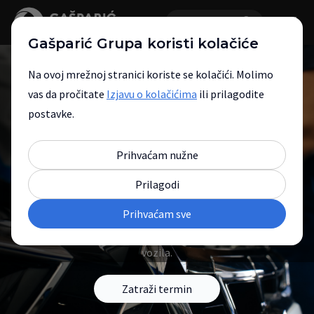
Gašparić Grupa koristi kolačiće
Na ovoj mrežnoj stranici koriste se kolačići. Molimo
vas da pročitate
Izjavu o kolačićima
ili prilagodite
postavke.
Ovlašteni servisni centar
Prihvaćam nužne
za Mitsubishi Motors
Prilagodi
Prihvaćam sve
Stručna briga za sigurnost, pouzdanost i
dugotrajne performanse Mitsubishi
vozila.
Zatraži termin