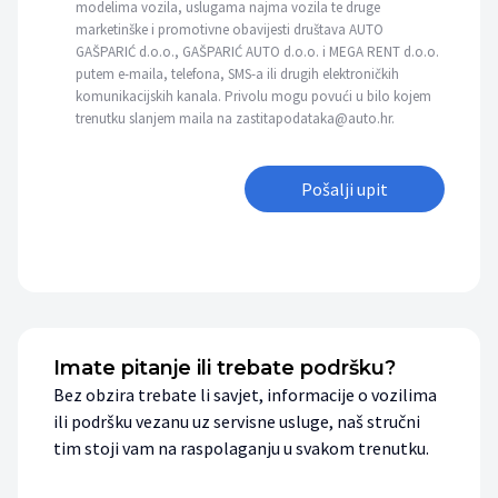
modelima vozila, uslugama najma vozila te druge
marketinške i promotivne obavijesti društava AUTO
GAŠPARIĆ d.o.o., GAŠPARIĆ AUTO d.o.o. i MEGA RENT d.o.o.
putem e-maila, telefona, SMS-a ili drugih elektroničkih
komunikacijskih kanala. Privolu mogu povući u bilo kojem
trenutku slanjem maila na zastitapodataka@auto.hr.
Pošalji upit
Imate pitanje ili trebate podršku?
Bez obzira trebate li savjet, informacije o vozilima
ili podršku vezanu uz servisne usluge, naš stručni
tim stoji vam na raspolaganju u svakom trenutku.