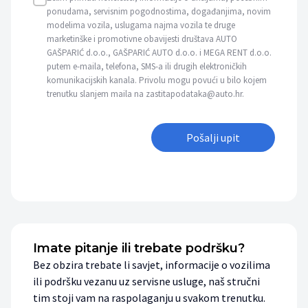
ponudama, servisnim pogodnostima, događanjima, novim
modelima vozila, uslugama najma vozila te druge
marketinške i promotivne obavijesti društava AUTO
GAŠPARIĆ d.o.o., GAŠPARIĆ AUTO d.o.o. i MEGA RENT d.o.o.
putem e-maila, telefona, SMS-a ili drugih elektroničkih
komunikacijskih kanala. Privolu mogu povući u bilo kojem
trenutku slanjem maila na zastitapodataka@auto.hr.
Pošalji upit
Imate pitanje ili trebate podršku?
Bez obzira trebate li savjet, informacije o vozilima
ili podršku vezanu uz servisne usluge, naš stručni
tim stoji vam na raspolaganju u svakom trenutku.