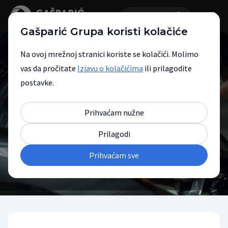
Gašparić Grupa koristi kolačiće
Na ovoj mrežnoj stranici koriste se kolačići. Molimo
vas da pročitate
Izjavu o kolačićima
ili prilagodite
postavke.
Prijava na servis
Prihvaćam nužne
Prilagodi
Prihvaćam sve