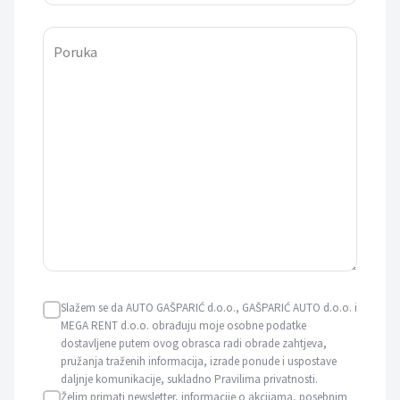
Poruka
Slažem se da AUTO GAŠPARIĆ d.o.o., GAŠPARIĆ AUTO d.o.o. i
MEGA RENT d.o.o. obrađuju moje osobne podatke
dostavljene putem ovog obrasca radi obrade zahtjeva,
pružanja traženih informacija, izrade ponude i uspostave
daljnje komunikacije, sukladno Pravilima privatnosti.
Želim primati newsletter, informacije o akcijama, posebnim