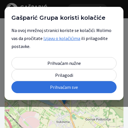
Gašparić Grupa koristi kolačiće
Na ovoj mrežnoj stranici koriste se kolačići. Molimo
vas da pročitate
Izjavu o kolačićima
ili prilagodite
Gašparić Grupa
postavke.
Vaš partner za mobilnost.
Prihvaćam nužne
Prilagodi
+
Prihvaćam sve
−