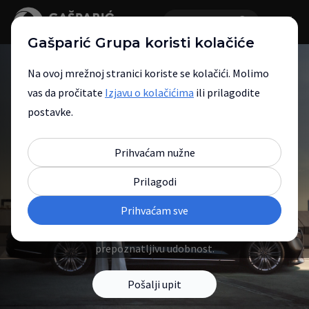
Gašparić Grupa koristi kolačiće
Na ovoj mrežnoj stranici koriste se kolačići. Molimo
vas da pročitate
Izjavu o kolačićima
ili prilagodite
postavke.
Mercedes-Benz nova
Prihvaćam nužne
vozila
Prilagodi
Prihvaćam sve
Otkrijte modele koji spajaju vrhunski
dizajn, naprednu tehnologiju i
prepoznatljivu udobnost.
Pošalji upit