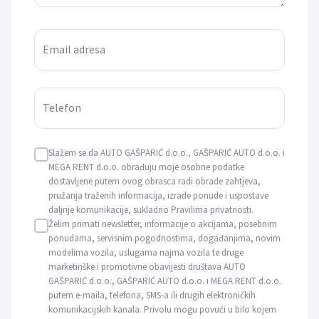
Email adresa
Telefon
Slažem se da AUTO GAŠPARIĆ d.o.o., GAŠPARIĆ AUTO d.o.o. i
MEGA RENT d.o.o. obrađuju moje osobne podatke
dostavljene putem ovog obrasca radi obrade zahtjeva,
pružanja traženih informacija, izrade ponude i uspostave
daljnje komunikacije, sukladno Pravilima privatnosti.
Želim primati newsletter, informacije o akcijama, posebnim
ponudama, servisnim pogodnostima, događanjima, novim
modelima vozila, uslugama najma vozila te druge
marketinške i promotivne obavijesti društava AUTO
GAŠPARIĆ d.o.o., GAŠPARIĆ AUTO d.o.o. i MEGA RENT d.o.o.
putem e-maila, telefona, SMS-a ili drugih elektroničkih
komunikacijskih kanala. Privolu mogu povući u bilo kojem