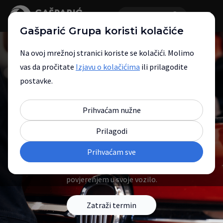
Gašparić Grupa koristi kolačiće
Na ovoj mrežnoj stranici koriste se kolačići. Molimo
vas da pročitate
Izjavu o kolačićima
ili prilagodite
postavke.
Ovlašteni servisni centar
Prihvaćam nužne
za Fiat vozila
Prilagodi
Prihvaćam sve
Vaš Fiat zaslužuje najbolje. Osiguravamo
da svaki kilometar prijeđete s potpunim
povjerenjem u svoje vozilo.
Zatraži termin