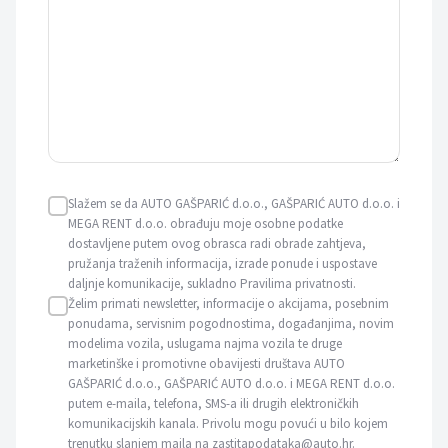
Slažem se da AUTO GAŠPARIĆ d.o.o., GAŠPARIĆ AUTO d.o.o. i
MEGA RENT d.o.o. obrađuju moje osobne podatke
dostavljene putem ovog obrasca radi obrade zahtjeva,
pružanja traženih informacija, izrade ponude i uspostave
daljnje komunikacije, sukladno Pravilima privatnosti.
Želim primati newsletter, informacije o akcijama, posebnim
ponudama, servisnim pogodnostima, događanjima, novim
modelima vozila, uslugama najma vozila te druge
marketinške i promotivne obavijesti društava AUTO
GAŠPARIĆ d.o.o., GAŠPARIĆ AUTO d.o.o. i MEGA RENT d.o.o.
putem e-maila, telefona, SMS-a ili drugih elektroničkih
komunikacijskih kanala. Privolu mogu povući u bilo kojem
trenutku slanjem maila na zastitapodataka@auto.hr.