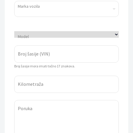
Marka vozila
Model
Broj šasije (VIN)
Broj šasije mora imati točno 17 znakova.
Kilometraža
Poruka