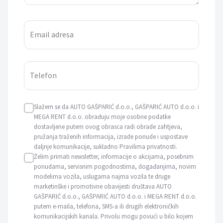
Email adresa
Telefon
Slažem se da AUTO GAŠPARIĆ d.o.o., GAŠPARIĆ AUTO d.o.o. i
MEGA RENT d.o.o. obrađuju moje osobne podatke
dostavljene putem ovog obrasca radi obrade zahtjeva,
pružanja traženih informacija, izrade ponude i uspostave
daljnje komunikacije, sukladno Pravilima privatnosti.
Želim primati newsletter, informacije o akcijama, posebnim
ponudama, servisnim pogodnostima, događanjima, novim
modelima vozila, uslugama najma vozila te druge
marketinške i promotivne obavijesti društava AUTO
GAŠPARIĆ d.o.o., GAŠPARIĆ AUTO d.o.o. i MEGA RENT d.o.o.
putem e-maila, telefona, SMS-a ili drugih elektroničkih
komunikacijskih kanala. Privolu mogu povući u bilo kojem