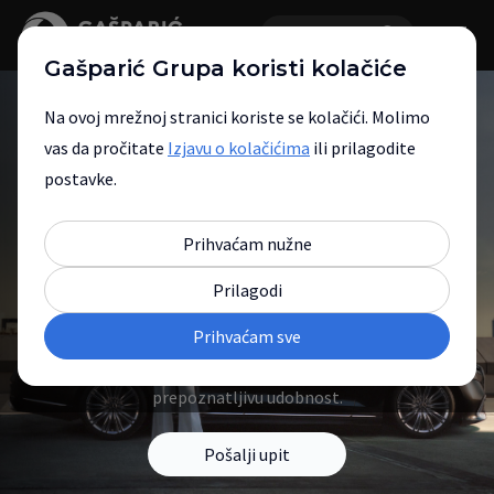
Gašparić Grupa koristi kolačiće
Na ovoj mrežnoj stranici koriste se kolačići. Molimo
vas da pročitate
Izjavu o kolačićima
ili prilagodite
postavke.
Mercedes-Benz nova
Prihvaćam nužne
vozila
Prilagodi
Prihvaćam sve
Otkrijte modele koji spajaju vrhunski
dizajn, naprednu tehnologiju i
prepoznatljivu udobnost.
Pošalji upit