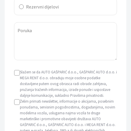
Rezervni dijelovi
Poruka
Slažem se da AUTO GAŠPARIĆ d.o.o., GAŠPARIĆ AUTO d.o.o. i
MEGA RENT d.o.o. obrađuju moje osobne podatke
dostavljene putem ovog obrasca radi obrade zahtjeva,
pružanja traženih informacija, izrade ponude i uspostave
daljnje komunikacije, sukladno Pravilima privatnosti.
Želim primati newsletter, informacije o akcijama, posebnim
ponudama, servisnim pogodnostima, događanjima, novim
modelima vozila, uslugama najma vozila te druge
marketinške i promotivne obavijesti društava AUTO
GAŠPARIĆ d.o.o., GAŠPARIĆ AUTO d.o.o. i MEGA RENT d.o.o.
putem e-maila, telefona, SMS-a ili drugih elektroničkih