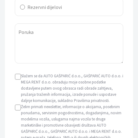
Rezervni dijelovi
Poruka
Slažem se da AUTO GAŠPARIĆ d.o.o., GAŠPARIĆ AUTO d.o.o. i
MEGA RENT d.o.o. obrađuju moje osobne podatke
dostavljene putem ovog obrasca radi obrade zahtjeva,
pružanja traženih informacija, izrade ponude i uspostave
daljnje komunikacije, sukladno Pravilima privatnosti.
Želim primati newsletter, informacije o akcijama, posebnim
ponudama, servisnim pogodnostima, događanjima, novim
modelima vozila, uslugama najma vozila te druge
marketinške i promotivne obavijesti društava AUTO
GAŠPARIĆ d.o.o., GAŠPARIĆ AUTO d.o.o. i MEGA RENT d.o.o.
putem e-maila, telefona, SMS-a ili drugih elektroničkih