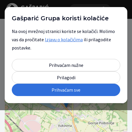
Gašparić Grupa koristi kolačiće
Na ovoj mrežnoj stranici koriste se kolačići. Molimo
vas da pročitate
Izjavu o kolačićima
ili prilagodite
Gašparić Grupa
postavke.
Vaš partner za mobilnost.
Prihvaćam nužne
Prilagodi
+
Prihvaćam sve
−