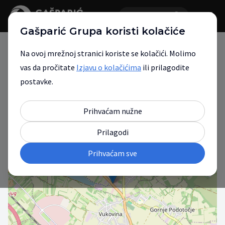
Gašparić Grupa koristi kolačiće
Na ovoj mrežnoj stranici koriste se kolačići. Molimo
vas da pročitate
Izjavu o kolačićima
ili prilagodite
Gašparić Grupa
postavke.
Vaš partner za mobilnost.
Prihvaćam nužne
Prilagodi
+
Prihvaćam sve
−