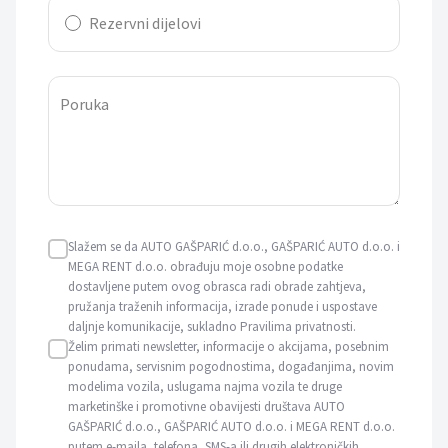
Rezervni dijelovi
Poruka
Slažem se da AUTO GAŠPARIĆ d.o.o., GAŠPARIĆ AUTO d.o.o. i
MEGA RENT d.o.o. obrađuju moje osobne podatke
dostavljene putem ovog obrasca radi obrade zahtjeva,
pružanja traženih informacija, izrade ponude i uspostave
daljnje komunikacije, sukladno Pravilima privatnosti.
Želim primati newsletter, informacije o akcijama, posebnim
ponudama, servisnim pogodnostima, događanjima, novim
modelima vozila, uslugama najma vozila te druge
marketinške i promotivne obavijesti društava AUTO
GAŠPARIĆ d.o.o., GAŠPARIĆ AUTO d.o.o. i MEGA RENT d.o.o.
putem e-maila, telefona, SMS-a ili drugih elektroničkih