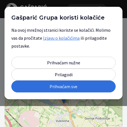
Gašparić Grupa koristi kolačiće
Na ovoj mrežnoj stranici koriste se kolačići. Molimo
vas da pročitate
Izjavu o kolačićima
ili prilagodite
Gašparić Grupa
postavke.
Vaš partner za mobilnost.
Prihvaćam nužne
Prilagodi
+
Prihvaćam sve
−