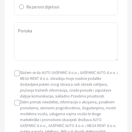
Rezervni dijelovi
Poruka
Slažem se da AUTO GAŠPARIĆ d.o.o., GAŠPARIĆ AUTO d.o.o. i
MEGA RENT d.o.o. obrađuju moje osobne podatke
dostavljene putem ovog obrasca radi obrade zahtjeva,
pružanja traženih informacija, izrade ponude i uspostave
daljnje komunikacije, sukladno Pravilima privatnosti.
Želim primati newsletter, informacije o akcijama, posebnim
ponudama, servisnim pogodnostima, događanjima, novim
modelima vozila, uslugama najma vozila te druge
marketinške i promotivne obavijesti društava AUTO
GAŠPARIĆ d.o.o., GAŠPARIĆ AUTO d.o.o. i MEGA RENT d.o.o.
putem e-maila, telefona, SMS-a ili drugih elektroničkih