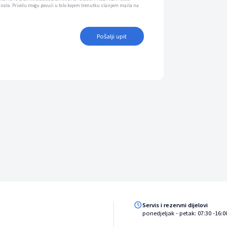
anala. Privolu mogu povući u bilo kojem trenutku slanjem maila na
Pošalji upit
Servis i rezervni dijelovi
ponedjeljak - petak: 07:30 -16:0