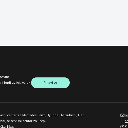
o novim
Prijavi se
 i budi uvijek korak
isni centar za Mercedes-Benz, Hyundai, Mitsubishi, Fiat i
p
nal, te servisni centar za Jeep.
s
P
ička 19/a,