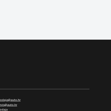
rodaja@auto.hr
ervis@auto.hr
rodaja