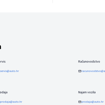
a
rvis
Računovodstvo
servis@auto.hr
racunovodstvo@a
odaja
Najam vozila
prodaja@auto.hr
prodaja@auto.hr