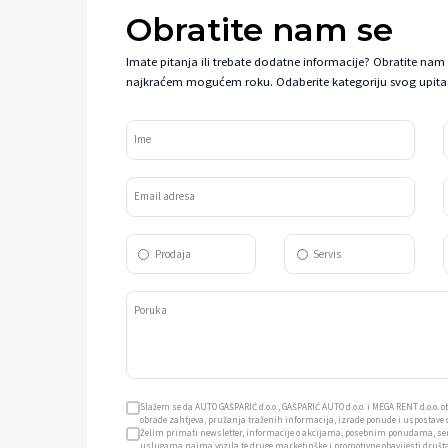
Obratite nam se
Imate pitanja ili trebate dodatne informacije? Obratite nam
najkraćem mogućem roku. Odaberite kategoriju svog upita 
Ime
Email adresa
Prodaja
Servis
Poruka
Slažem se da AUTO GAŠPARIĆ d.o.o., GAŠPARIĆ AUTO d.o.o. i MEGA RENT d.o.o.
obrade zahtjeva, pružanja traženih informacija, izrade ponude i uspostave
Želim primati newsletter, informacije o akcijama, posebnim ponudama, s
uslugama najma vozila te druge marketinške i promotivne obavijesti društav