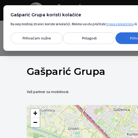
Gašparić Grupa koristi kolačiće
Na ovoj mrežnoj stranici koriste se kolačići. Molimo vas da pročitate
Izjavu o kolačićima
il
Prihvaćam nužne
Prilagodi
Prih
Gašparić Grupa
Vaš partner za mobilnost.
+
−