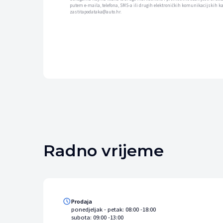
putem e-maila, telefona, SMS-a ili drugih elektroničkih komunikacijskih k
zastitapodataka@auto.hr.
Radno vrijeme
Prodaja
ponedjeljak - petak: 08:00 -18:00
subota: 09:00 -13:00