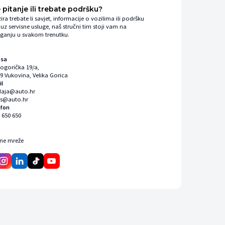
 pitanje ili trebate podršku?
ira trebate li savjet, informacije o vozilima ili podršku
uz servisne usluge, naš stručni tim stoji vam na
ganju u svakom trenutku.
esa
kogorička 19/a,
9 Vukovina, Velika Gorica
il
daja@auto.hr
is@auto.hr
efon
 650 650
ene mreže