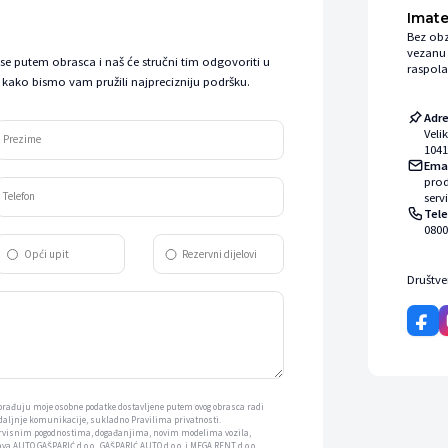
Imate
Bez obz
vezanu 
 se putem obrasca i naš će stručni tim odgovoriti u
raspola
kako bismo vam pružili najprecizniju podršku.
Adr
Veli
Prezime
1041
Ema
pro
Telefon
serv
Tel
0800
Opći upit
Rezervni dijelovi
Društv
 obrađuju moje osobne podatke dostavljene putem ovog obrasca radi
 daljnje komunikacije, sukladno Pravilima privatnosti.
ervisnim pogodnostima, događanjima, novim modelima vozila,
a AUTO GAŠPARIĆ d.o.o., GAŠPARIĆ AUTO d.o.o. i MEGA RENT d.o.o.