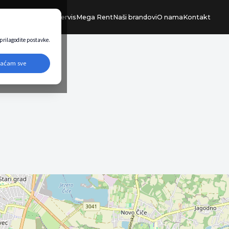
Ponuda vozila
Servis
Mega Rent
Naši brandovi
O nama
Kontakt
i prilagodite postavke.
vaćam sve