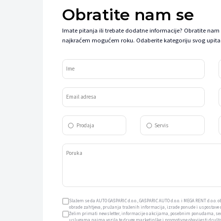
Obratite nam se
Imate pitanja ili trebate dodatne informacije? Obratite nam
najkraćem mogućem roku. Odaberite kategoriju svog upita 
Ime
Email adresa
Prodaja
Servis
Poruka
Slažem se da AUTO GAŠPARIĆ d.o.o., GAŠPARIĆ AUTO d.o.o. i MEGA RENT d.o.o.
obrade zahtjeva, pružanja traženih informacija, izrade ponude i uspostave
Želim primati newsletter, informacije o akcijama, posebnim ponudama, s
uslugama najma vozila te druge marketinške i promotivne obavijesti društav