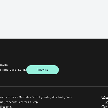
o novim
Prijavi se
 i budi uvijek korak
isni centar za Mercedes-Benz, Hyundai, Mitsubishi, Fiat i
p
nal, te servisni centar za Jeep.
s
P
ička 19/a,