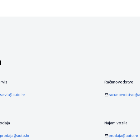
a
rvis
Računovodstvo
servis@auto.hr
racunovodstvo@a
odaja
Najam vozila
prodaja@auto.hr
prodaja@auto.hr