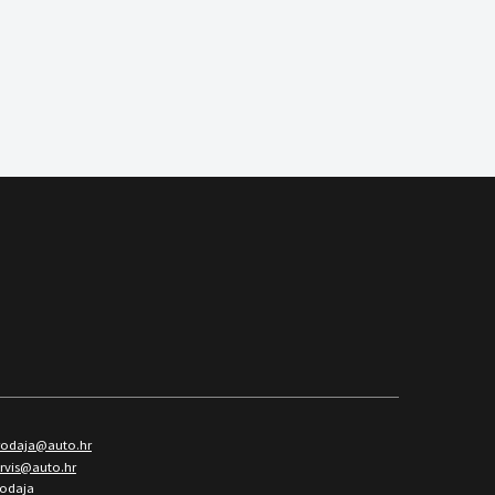
rodaja@auto.hr
ervis@auto.hr
rodaja