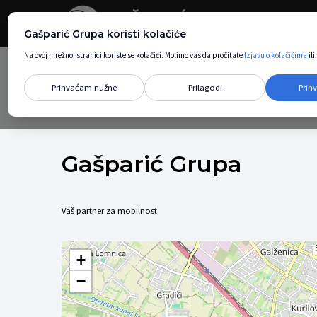
Gašparić Grupa koristi kolačiće
Na ovoj mrežnoj stranici koriste se kolačići. Molimo vas da pročitate
Izjavu o kolačićima
il
Prihvaćam nužne
Prilagodi
Prih
Gašparić Grupa
Vaš partner za mobilnost.
+
−