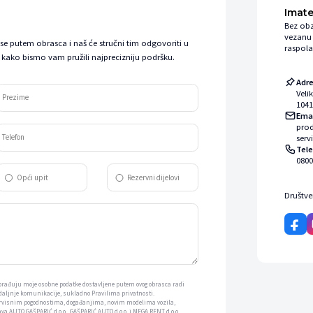
Imate
Bez obz
vezanu 
 se putem obrasca i naš će stručni tim odgovoriti u
raspola
kako bismo vam pružili najprecizniju podršku.
Adr
Veli
Prezime
1041
Ema
pro
Telefon
serv
Tel
0800
Opći upit
Rezervni dijelovi
Društv
 obrađuju moje osobne podatke dostavljene putem ovog obrasca radi
 daljnje komunikacije, sukladno Pravilima privatnosti.
ervisnim pogodnostima, događanjima, novim modelima vozila,
a AUTO GAŠPARIĆ d.o.o., GAŠPARIĆ AUTO d.o.o. i MEGA RENT d.o.o.