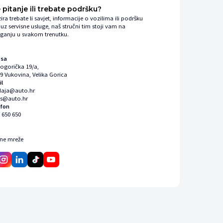
 pitanje ili trebate podršku?
ira trebate li savjet, informacije o vozilima ili podršku
uz servisne usluge, naš stručni tim stoji vam na
ganju u svakom trenutku.
esa
kogorička 19/a,
9 Vukovina, Velika Gorica
il
daja@auto.hr
is@auto.hr
efon
 650 650
ene mreže