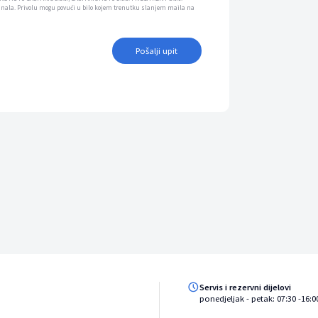
anala. Privolu mogu povući u bilo kojem trenutku slanjem maila na
Pošalji upit
Servis i rezervni dijelovi
ponedjeljak - petak: 07:30 -16:0