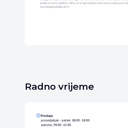
putem e-maila, telefona, SMS-a ili drugih elektroničkih komunikacijskih k
zastitapodataka@auto.hr.
Radno vrijeme
Prodaja
ponedjeljak - petak: 08:00 -18:00
subota: 09:00 -13:00