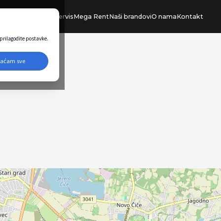
Ponuda vozila
Servis
Mega Rent
Naši brandovi
O nama
Kontakt
i prilagodite postavke.
vaćam sve