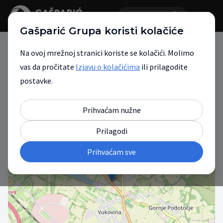
Gašparić Grupa koristi kolačiće
Na ovoj mrežnoj stranici koriste se kolačići. Molimo
vas da pročitate
Izjavu o kolačićima
ili prilagodite
Gašparić Grupa
postavke.
Vaš partner za mobilnost.
Prihvaćam nužne
Prilagodi
+
Prihvaćam sve
−