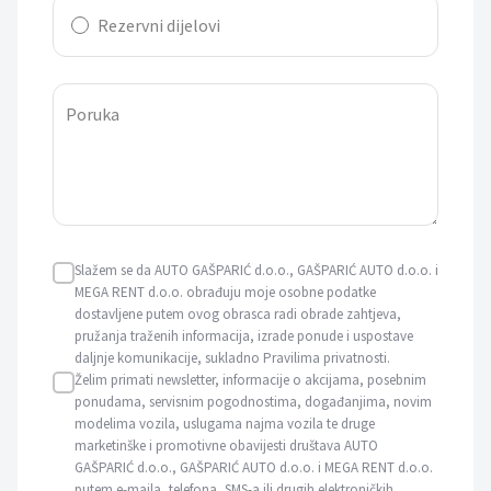
Rezervni dijelovi
Poruka
Slažem se da AUTO GAŠPARIĆ d.o.o., GAŠPARIĆ AUTO d.o.o. i
MEGA RENT d.o.o. obrađuju moje osobne podatke
dostavljene putem ovog obrasca radi obrade zahtjeva,
pružanja traženih informacija, izrade ponude i uspostave
daljnje komunikacije, sukladno Pravilima privatnosti.
Želim primati newsletter, informacije o akcijama, posebnim
ponudama, servisnim pogodnostima, događanjima, novim
modelima vozila, uslugama najma vozila te druge
marketinške i promotivne obavijesti društava AUTO
GAŠPARIĆ d.o.o., GAŠPARIĆ AUTO d.o.o. i MEGA RENT d.o.o.
putem e-maila, telefona, SMS-a ili drugih elektroničkih