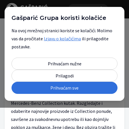
Gašparić Grupa koristi kolačiće
Na ovoj mrežnoj stranici koriste se kolačići. Molimo
vas da pročitate
Izjavu o kolačićima
ili prilagodite
postavke.
Servisne akcije
Ostale akcije
>
Prihvaćam nužne
Prilagodi
Mercedes-Benz Collection
Prihvaćam sve
U našem novom showroomu, očekuje vas novi
Mercedes-Benz Collection kutak. Razgledajte i
odaberite najnovije proizvode iz Collection ponude,
savršene za svakodnevnu upotrebu ili kao dojmljiv
poklon za muškarce, žene i djecu. Bez obzira tražite li