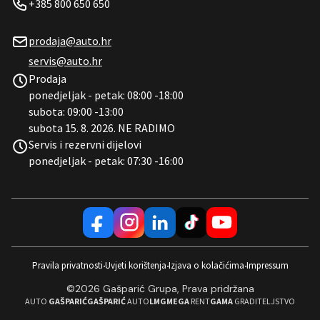
+385 800 650 650
prodaja@auto.hr
servis@auto.hr
Prodaja
ponedjeljak - petak: 08:00 -18:00
subota: 09:00 -13:00
subota 15. 8. 2026. NE RADIMO
Servis i rezervni dijelovi
ponedjeljak - petak: 07:30 -16:00
Pravila privatnosti
Uvjeti korištenja
Izjava o kolačićima
Impressum
•
•
•
©2026 Gašparić Grupa, Prava pridržana
AUTO
GAŠPARIĆ
GAŠPARIĆ
AUTO
LMG
MEGA
RENT
GAMA
GRADITELJSTVO