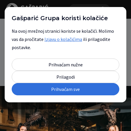
Gašparić Grupa koristi kolačiće
Na ovoj mrežnoj stranici koriste se kolačići. Molimo
vas da pročitate
Izjavu o kolačićima
ili prilagodite
Mercedes-Benz Auto Gašparić Magic
Party
postavke.
Novosti
Podijeli
Prihvaćam nužne
12. prosinca 2019.
Prilagodi
Prihvaćam sve