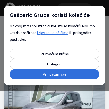
Gašparić Grupa koristi kolačiće
Na ovoj mrežnoj stranici koriste se kolačići. Molimo
vas da pročitate
Izjavu o kolačićima
ili prilagodite
Pregled vozila
postavke.
Filteri
Prihvaćam nužne
Prikaz 11 od 25 vozila
Najnovije objavljeno
Prilagodi
Prihvaćam sve