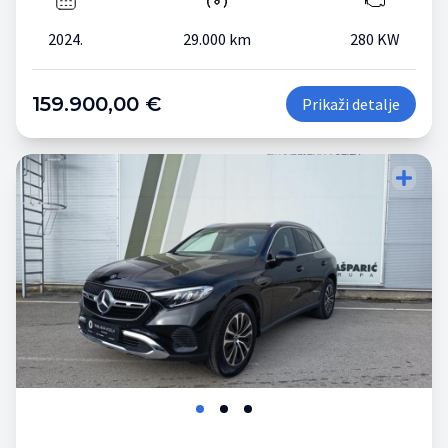
2024.
29.000 km
280 KW
159.900,00 €
Prikaži detalje
Dodajte vozilo za
Dodajte vozilo za
usporedbu
usporedbu