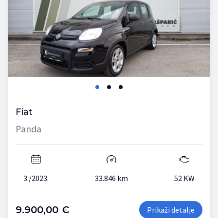
Fiat
Panda
3./2023.
33.846 km
52 KW
9.900,00 €
Prikaži detalje