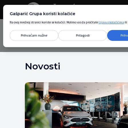
Gašparić Grupa koristi kolačiće
Na ovoj mrežnoj stranici koriste se kolačići. Molimo vas da pročitate
Izjavu o kolačićima
il
Prihvaćam nužne
Prilagodi
Prih
Novosti