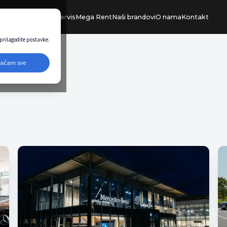
Ponuda vozila
Servis
Mega Rent
Naši brandovi
O nama
Kontakt
i prilagodite postavke.
vaćam sve