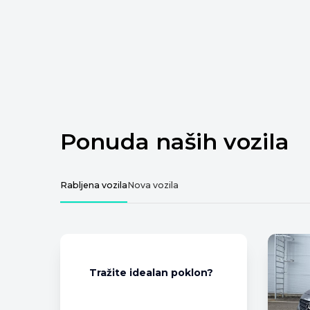
Ponuda naših vozila
Rabljena vozila
Nova vozila
Dodajte vozilo za usporedbu
Tražite idealan poklon?