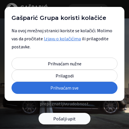
Gašparić Grupa koristi kolačiće
Na ovoj mrežnoj stranici koriste se kolačići. Molimo
vas da pročitate
Izjavu o kolačićima
ili prilagodite
postavke.
Mercedes-Benz nova
Prihvaćam nužne
vozila
Prilagodi
Prihvaćam sve
Otkrijte modele koji spajaju vrhunski
dizajn, naprednu tehnologiju i
prepoznatljivu udobnost.
Pošalji upit