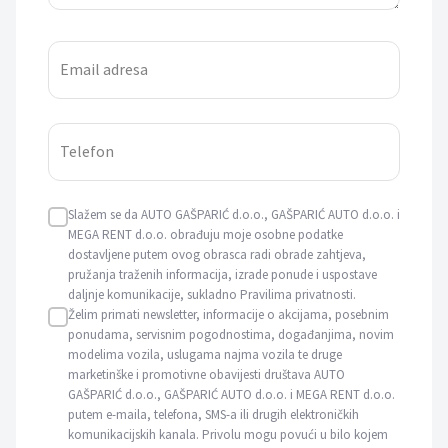
Email adresa
Telefon
Slažem se da AUTO GAŠPARIĆ d.o.o., GAŠPARIĆ AUTO d.o.o. i
MEGA RENT d.o.o. obrađuju moje osobne podatke
dostavljene putem ovog obrasca radi obrade zahtjeva,
pružanja traženih informacija, izrade ponude i uspostave
daljnje komunikacije, sukladno Pravilima privatnosti.
Želim primati newsletter, informacije o akcijama, posebnim
ponudama, servisnim pogodnostima, događanjima, novim
modelima vozila, uslugama najma vozila te druge
marketinške i promotivne obavijesti društava AUTO
GAŠPARIĆ d.o.o., GAŠPARIĆ AUTO d.o.o. i MEGA RENT d.o.o.
putem e-maila, telefona, SMS-a ili drugih elektroničkih
komunikacijskih kanala. Privolu mogu povući u bilo kojem