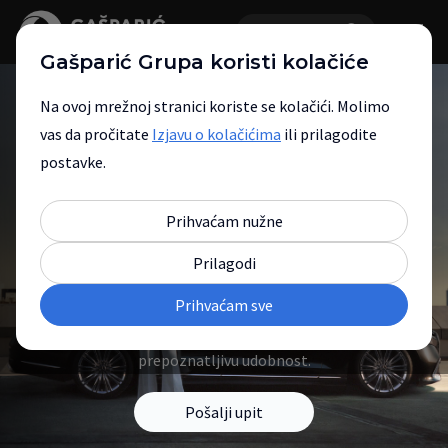
Gašparić Grupa koristi kolačiće
Na ovoj mrežnoj stranici koriste se kolačići. Molimo
vas da pročitate
Izjavu o kolačićima
ili prilagodite
postavke.
Mercedes-Benz nova
Prihvaćam nužne
vozila
Prilagodi
Prihvaćam sve
Otkrijte modele koji spajaju vrhunski
dizajn, naprednu tehnologiju i
prepoznatljivu udobnost.
Pošalji upit