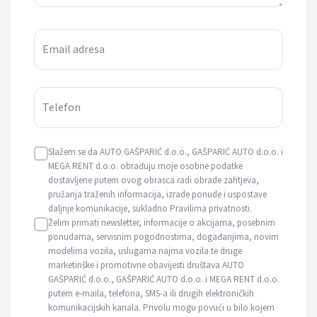
Email adresa
Telefon
Slažem se da AUTO GAŠPARIĆ d.o.o., GAŠPARIĆ AUTO d.o.o. i
MEGA RENT d.o.o. obrađuju moje osobne podatke
dostavljene putem ovog obrasca radi obrade zahtjeva,
pružanja traženih informacija, izrade ponude i uspostave
daljnje komunikacije, sukladno Pravilima privatnosti.
Želim primati newsletter, informacije o akcijama, posebnim
ponudama, servisnim pogodnostima, događanjima, novim
modelima vozila, uslugama najma vozila te druge
marketinške i promotivne obavijesti društava AUTO
GAŠPARIĆ d.o.o., GAŠPARIĆ AUTO d.o.o. i MEGA RENT d.o.o.
putem e-maila, telefona, SMS-a ili drugih elektroničkih
komunikacijskih kanala. Privolu mogu povući u bilo kojem