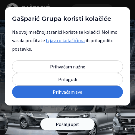
Gašparić Grupa koristi kolačiće
Na ovoj mrežnoj stranici koriste se kolačići. Molimo
vas da pročitate
Izjavu o kolačićima
ili prilagodite
postavke.
Fiat Professional nova
Prihvaćam nužne
vozila
Prilagodi
Prihvaćam sve
Pronađite pouzdano gospodarsko vozilo
prilagođeno potrebama vašeg
poslovanja.
Pošalji upit