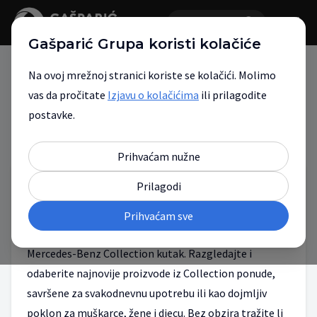
Gašparić Grupa koristi kolačiće
Na ovoj mrežnoj stranici koriste se kolačići. Molimo
vas da pročitate
Izjavu o kolačićima
ili prilagodite
postavke.
Servisne akcije
Ostale akcije
>
Prihvaćam nužne
Prilagodi
Mercedes-Benz Collection
Prihvaćam sve
U našem novom showroomu, očekuje vas novi
Mercedes-Benz Collection kutak. Razgledajte i
odaberite najnovije proizvode iz Collection ponude,
savršene za svakodnevnu upotrebu ili kao dojmljiv
poklon za muškarce, žene i djecu. Bez obzira tražite li